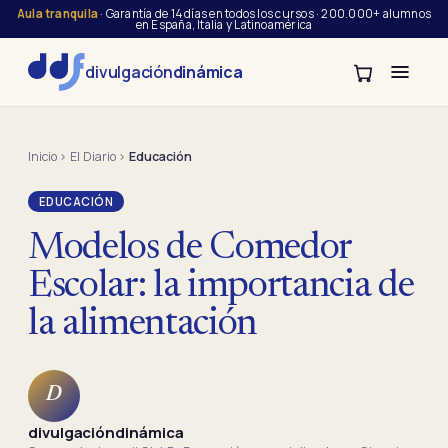
Aula tranquila
· Garantía de 14 días en todos los cursos · 200.000+ alumnos
en España, Italia y Latinoamérica
divulgación
dinámica
Inicio
›
El Diario
›
Educación
EDUCACIÓN
Modelos de Comedor
Escolar: la importancia de
la alimentación
D
divulgacióndinámica