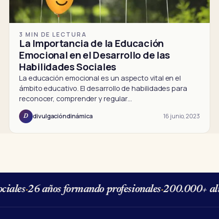
3 MIN DE LECTURA
La Importancia de la Educación
Emocional en el Desarrollo de las
Habilidades Sociales
La educación emocional es un aspecto vital en el
ámbito educativo. El desarrollo de habilidades para
reconocer, comprender y regular…
16 junio, 2023
divulgacióndinámica
D
iales
·
26 años formando profesionales
·
200.000+ alu