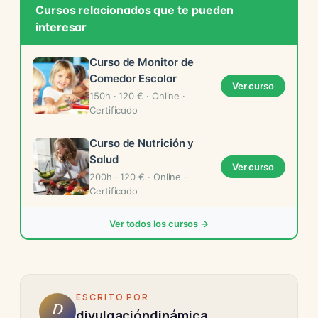
Cursos relacionados que te pueden
interesar
Curso de Monitor de
Comedor Escolar
Ver curso
150h · 120 € · Online ·
Certificado
Curso de Nutrición y
Salud
Ver curso
200h · 120 € · Online ·
Certificado
Ver todos los cursos →
ESCRITO POR
D
divulgacióndinámica