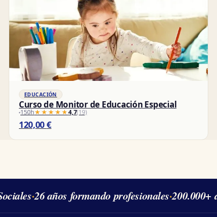
EDUCACIÓN
Curso de Monitor de Educación Especial
150h
★★★★★
★★★★★
4,7
(19)
120,00
€
ciales
·
26 años formando profesionales
·
200.000+ a