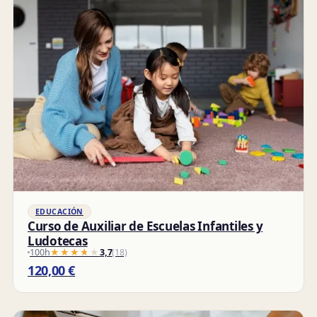
EDUCACIÓN
Curso de Auxiliar de Escuelas Infantiles y
Ludotecas
100h
★★★★★
★★★★★
3,7
(18)
120,00
€