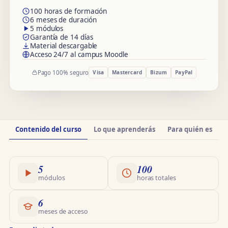
100 horas de formación
6 meses de duración
5 módulos
Garantía de 14 días
Material descargable
Acceso 24/7 al campus Moodle
Pago 100% seguro
Visa
Mastercard
Bizum
PayPal
Información
Contenido del curso
Lo que aprenderás
Para quién es
O
del
curso
5
100
módulos
horas totales
6
meses de acceso