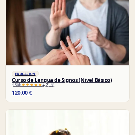
EDUCACIÓN
Curso de Lengua de Signos (Nivel Básico)
150h
★★★★★
★★★★★
4,7
(19)
120,00
€