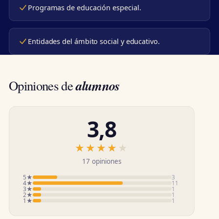
Programas de educación especial.
Entidades del ámbito social y educativo.
alumnos
Opiniones de
3,8
★★★★★
★★★★★
17 opiniones
5★
3
4★
11
3★
1
2★
1
1★
1