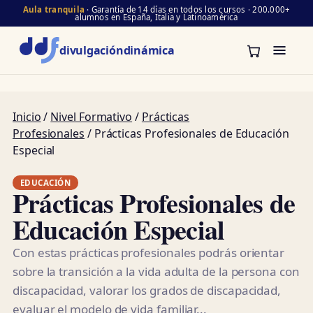
Aula tranquila
· Garantía de 14 días en todos los cursos · 200.000+
alumnos en España, Italia y Latinoamérica
divulgación
dinámica
Inicio
/
Nivel Formativo
/
Prácticas
Profesionales
/ Prácticas Profesionales de Educación
Especial
EDUCACIÓN
Prácticas Profesionales de
Educación Especial
Con estas prácticas profesionales podrás orientar
sobre la transición a la vida adulta de la persona con
discapacidad, valorar los grados de discapacidad,
evaluar el modelo de vida familiar...