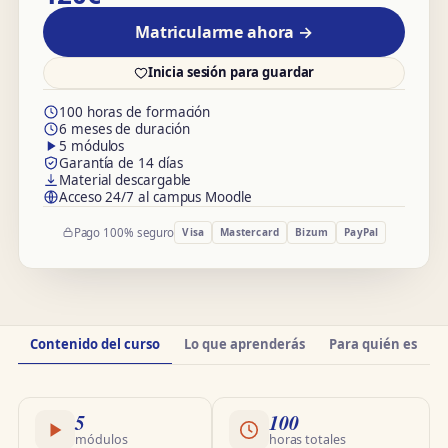
Matricularme ahora →
Inicia sesión para guardar
100 horas de formación
6 meses de duración
5 módulos
Garantía de 14 días
Material descargable
Acceso 24/7 al campus Moodle
Pago 100% seguro
Visa
Mastercard
Bizum
PayPal
Información
Contenido del curso
Lo que aprenderás
Para quién es
O
del
curso
5
100
módulos
horas totales