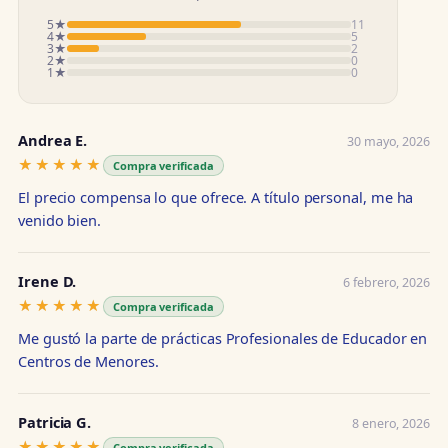
5★
11
4★
5
3★
2
2★
0
1★
0
Andrea E.
30 mayo, 2026
★★★★★
★★★★★
Compra verificada
El precio compensa lo que ofrece. A título personal, me ha
venido bien.
Irene D.
6 febrero, 2026
★★★★★
★★★★★
Compra verificada
Me gustó la parte de prácticas Profesionales de Educador en
Centros de Menores.
Patricia G.
8 enero, 2026
★★★★★
★★★★★
Compra verificada