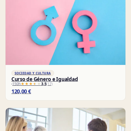
SOCIEDAD Y CULTURA
Curso de Género e Igualdad
150h
★★★★★
★★★★★
3,5
(17)
120,00
€