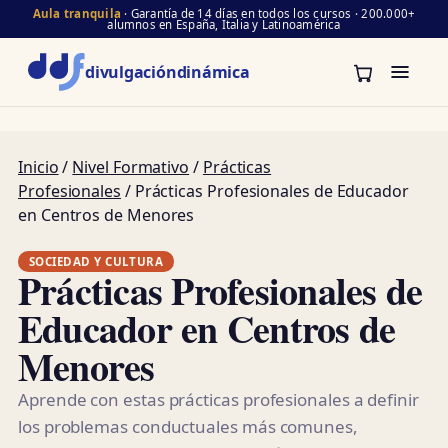
Aula tranquila
· Garantía de 14 días en todos los cursos · 200.000+
alumnos en España, Italia y Latinoamérica
divulgación
dinámica
Inicio
/
Nivel Formativo
/
Prácticas
Profesionales
/ Prácticas Profesionales de Educador
en Centros de Menores
SOCIEDAD Y CULTURA
Prácticas Profesionales de
Educador en Centros de
Menores
Aprende con estas prácticas profesionales a definir
los problemas conductuales más comunes,