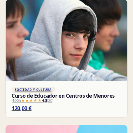
SOCIEDAD Y CULTURA
Curso de Educador en Centros de Menores
100h
★★★★★
★★★★★
4,8
(20)
120,00
€