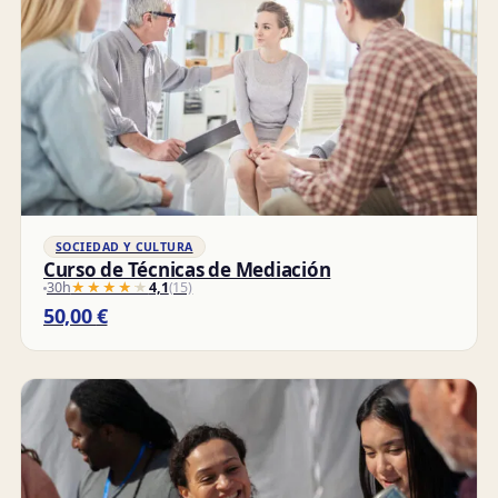
SOCIEDAD Y CULTURA
Curso de Técnicas de Mediación
30h
★★★★★
★★★★★
4,1
(15)
50,00
€