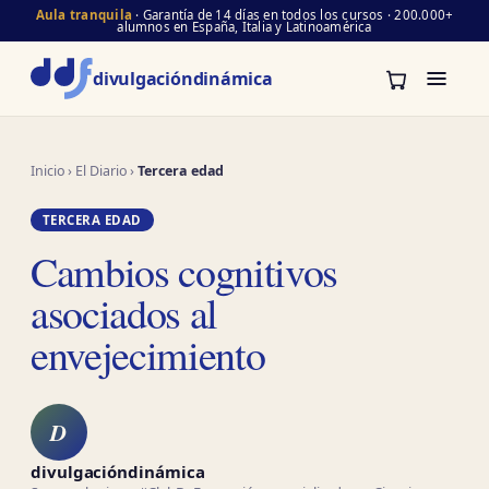
Aula tranquila
· Garantía de 14 días en todos los cursos · 200.000+
alumnos en España, Italia y Latinoamérica
divulgación
dinámica
Inicio
›
El Diario
›
Tercera edad
TERCERA EDAD
Cambios cognitivos
asociados al
envejecimiento
D
divulgacióndinámica