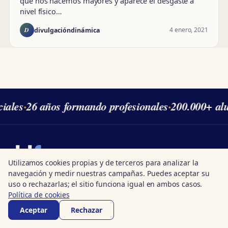
que nos hacemos mayores y aparece el desgaste a
nivel físico…
D
4 enero, 2021
divulgacióndinámica
ales
·
26 años formando profesionales
·
200.000+ alu
divulgación
dinámica
Utilizamos cookies propias y de terceros para analizar la
navegación y medir nuestras campañas. Puedes aceptar su
Academia online especializada en Ciencias
uso o rechazarlas; el sitio funciona igual en ambos casos.
Sociales. Acreditados por la Junta de Andalucía,
Política de cookies
Ministerio e ISO 9001. Signatarios de Global
Aceptar
Rechazar
Compact de la ONU.