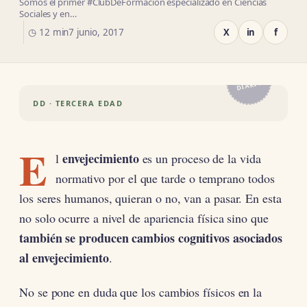
Somos el primer #ClubDeFormación especializado en Ciencias
Sociales y en…
◷ 12 min
7 junio, 2017
X
in
f
EL
DIARIO
DD · TERCERA EDAD
E
envejecimiento
l
es un proceso de la vida
normativo por el que tarde o temprano todos
los seres humanos, quieran o no, van a pasar. En esta
no solo ocurre a nivel de apariencia física sino que
también se producen cambios cognitivos asociados
al envejecimiento
.
No se pone en duda que los cambios físicos en la