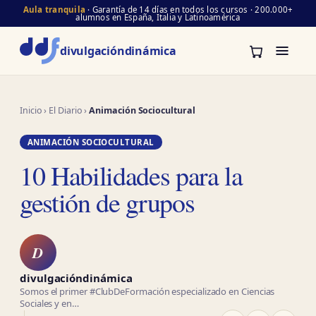
Aula tranquila
· Garantía de 14 días en todos los cursos · 200.000+
alumnos en España, Italia y Latinoamérica
divulgación
dinámica
Inicio
›
El Diario
›
Animación Sociocultural
ANIMACIÓN SOCIOCULTURAL
10 Habilidades para la
gestión de grupos
D
divulgacióndinámica
Somos el primer #ClubDeFormación especializado en Ciencias
Sociales y en…