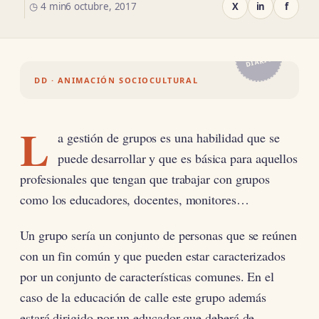
◷ 4 min
6 octubre, 2017
X
in
f
EL
DIARIO
DD · ANIMACIÓN SOCIOCULTURAL
L
a gestión de grupos es una habilidad que se
puede desarrollar y que es básica para aquellos
profesionales que tengan que trabajar con grupos
como los educadores, docentes, monitores…
Un grupo sería un conjunto de personas que se reúnen
con un fin común y que pueden estar caracterizados
por un conjunto de características comunes. En el
caso de la educación de calle este grupo además
estará dirigido por un educador que deberá de