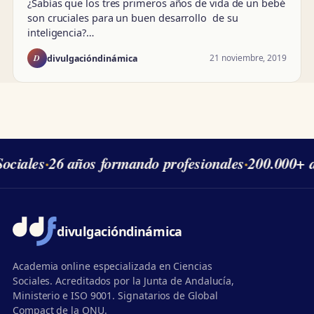
¿Sabías que los tres primeros años de vida de un bebé
son cruciales para un buen desarrollo de su
inteligencia?…
D
21 noviembre, 2019
divulgacióndinámica
ciales
·
26 años formando profesionales
·
200.000+ a
divulgación
dinámica
Academia online especializada en Ciencias
Sociales. Acreditados por la Junta de Andalucía,
Ministerio e ISO 9001. Signatarios de Global
Compact de la ONU.