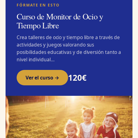
FÓRMATE EN ESTO
Curso de Monitor de Ocio y
Tiempo Libre
Crea talleres de ocio y tiempo libre a través de
actividades y juegos valorando sus
posibilidades educativas y de diversión tanto a
nivel individual…
120€
Ver el curso →