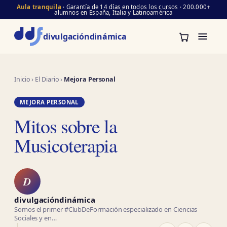
Aula tranquila
· Garantía de 14 días en todos los cursos · 200.000+
alumnos en España, Italia y Latinoamérica
divulgación
dinámica
Inicio
›
El Diario
›
Mejora Personal
MEJORA PERSONAL
Mitos sobre la
Musicoterapia
D
divulgacióndinámica
Somos el primer #ClubDeFormación especializado en Ciencias
Sociales y en…