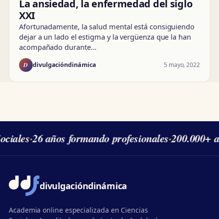
La ansiedad, la enfermedad del siglo
XXI
Afortunadamente, la salud mental está consiguiendo
dejar a un lado el estigma y la vergüenza que la han
acompañado durante…
D
5 mayo, 2022
divulgacióndinámica
ciales
·
26 años formando profesionales
·
200.000+ a
divulgación
dinámica
Academia online especializada en Ciencias