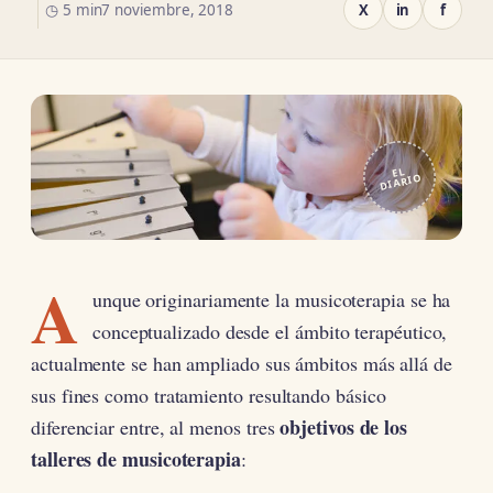
◷ 5 min
7 noviembre, 2018
X
in
f
EL
DIARIO
A
unque originariamente la musicoterapia se ha
conceptualizado desde el ámbito terapéutico,
actualmente se han ampliado sus ámbitos más allá de
sus fines como tratamiento resultando básico
objetivos de los
diferenciar entre, al menos tres
talleres de musicoterapia
: