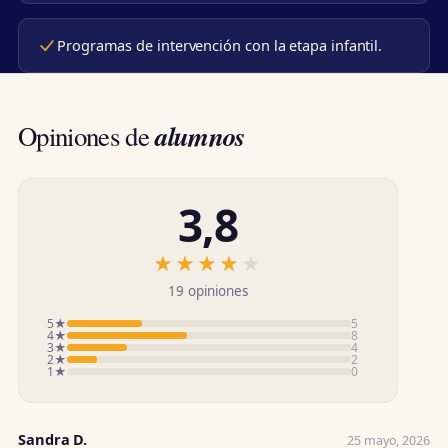
Programas de intervención con la etapa infantil.
alumnos
Opiniones de
3,8
★★★★★
★★★★★
19 opiniones
5★
5
4★
8
3★
4
2★
2
1★
0
Sandra D.
25 mayo, 2026