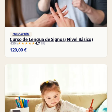
EDUCACIÓN
Curso de Lengua de Signos (Nivel Básico)
150h
★★★★★
★★★★★
4,7
(19)
120,00
€