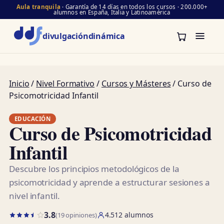
Aula tranquila
· Garantía de 14 días en todos los cursos · 200.000+
alumnos en España, Italia y Latinoamérica
divulgación
dinámica
Inicio
/
Nivel Formativo
/
Cursos y Másteres
/ Curso de
Psicomotricidad Infantil
EDUCACIÓN
Curso de Psicomotricidad
Infantil
Descubre los principios metodológicos de la
psicomotricidad y aprende a estructurar sesiones a
nivel infantil.
3.8
4.512 alumnos
(19 opiniones)