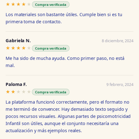
★★★★★
★★★★★
Compra verificada
Los materiales son bastante útiles. Cumple bien si es tu
primera toma de contacto.
Gabriela N.
8 diciembre, 2024
★★★★★
★★★★★
Compra verificada
Me ha sido de mucha ayuda. Como primer paso, no está
mal.
Paloma F.
9 febrero, 2024
★★★★★
★★★★★
Compra verificada
La plataforma funcionó correctamente, pero el formato no
me terminó de convencer. Hay demasiado texto seguido y
pocos recursos visuales. Algunas partes de psicomotricidad
Infantil son útiles, aunque el conjunto necesitaría una
actualización y más ejemplos reales.