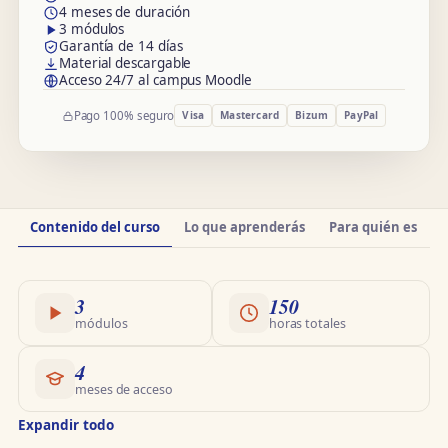
4 meses de duración
3 módulos
Garantía de 14 días
Material descargable
Acceso 24/7 al campus Moodle
Pago 100% seguro
Visa
Mastercard
Bizum
PayPal
Información
Contenido del curso
Lo que aprenderás
Para quién es
O
del
curso
3
150
módulos
horas totales
4
meses de acceso
Expandir todo