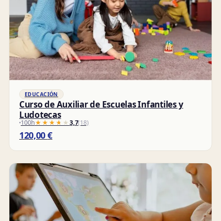
EDUCACIÓN
Curso de Auxiliar de Escuelas Infantiles y
Ludotecas
100h
★★★★★
★★★★★
3,7
(18)
120,00
€