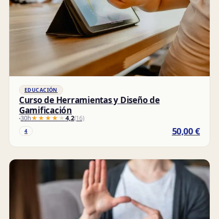
EDUCACIÓN
Curso de Herramientas y Diseño de
Gamificación
30h
★★★★★
★★★★★
4,2
(16)
50,00
€
4