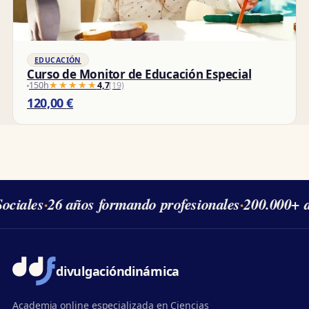
EDUCACIÓN
Curso de Monitor de Educación Especial
150h
★★★★★
★★★★★
4,7
(19)
120,00
€
ciales
·
26 años formando profesionales
·
200.000+ a
divulgación
dinámica
Academia online especializada en Ciencias