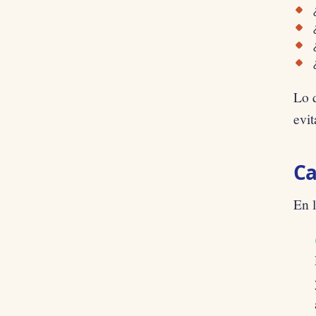
Lo q
evi
Ca
En l