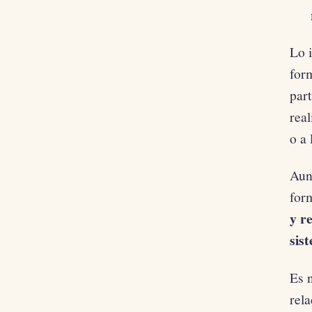
Lo 
form
part
rea
o a 
Aun
for
y r
sis
Es 
rela