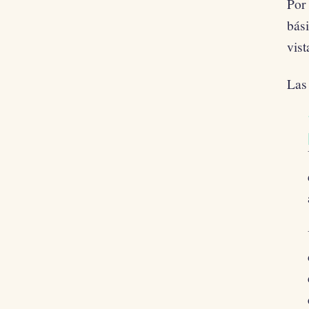
Por 
bás
vist
Las 