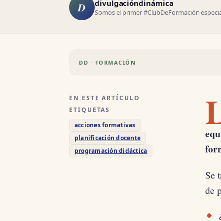
divulgacióndinámica
D
Somos el primer #ClubDeFormación especial
DD · FORMACIÓN
EN ESTE ARTÍCULO
ETIQUETAS
acciones formativas
equ
planificación docente
for
programación didáctica
Se t
de 