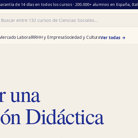
Garantía de 14 días en todos los cursos · 200.000+ alumnos en España, Ita
ar
Mercado Laboral
RRHH y Empresa
Sociedad y Cultura
Ver todas →
r una
ón Didáctica