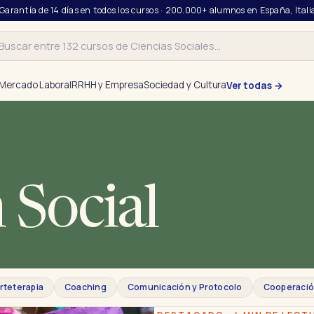
 Garantía de 14 días en todos los cursos · 200.000+ alumnos en España, Itali
r
Mercado Laboral
RRHH y Empresa
Sociedad y Cultura
Ver todas →
 Social
rteterapia
Coaching
Comunicación y Protocolo
Cooperació