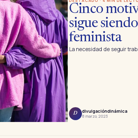
DESTACADO · 4 MIN DE LECT
Cinco motivo
sigue siendo
feminista
La necesidad de seguir tra
divulgacióndinámica
D
8 marzo, 2023