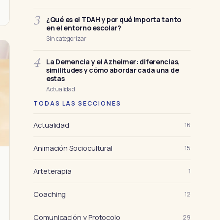
¿Qué es el TDAH y por qué importa tanto
3
en el entorno escolar?
Sin categorizar
La Demencia y el Azheimer: diferencias,
4
similitudes y cómo abordar cada una de
estas
Actualidad
TODAS LAS SECCIONES
Actualidad
16
Animación Sociocultural
15
Arteterapia
1
Coaching
12
Comunicación y Protocolo
29