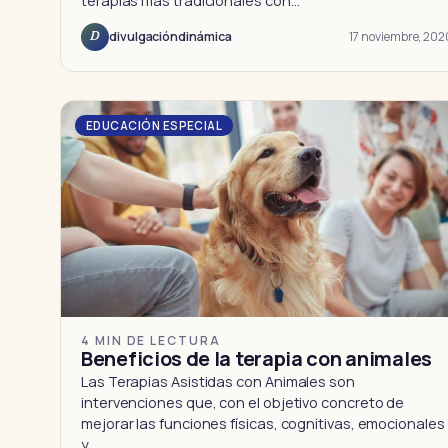
terapias más tradicionales con…
17 noviembre, 202
divulgacióndinámica
D
EDUCACIÓN ESPECIAL
4 MIN DE LECTURA
Beneficios de la terapia con animales
Las Terapias Asistidas con Animales son
intervenciones que, con el objetivo concreto de
mejorar las funciones físicas, cognitivas, emocionales
y…