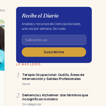
ados
Recibe el Diario
Análisis y recursos de Ciencias Sociales,
una vez por semana. Sin ruido.
Suscribirme
LO MÁS LEÍDO
Terapia Ocupacional: Qué Es, Áreas de
1
Intervención y Salidas Profesionales
Salud
Demencia y Alzheimer: dos términos que
2
no significan lo mismo
Sin categorizar