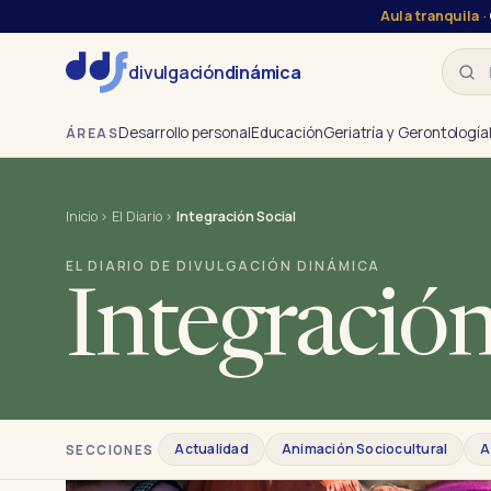
Aula tranquila
·
Busca
divulgación
dinámica
Desarrollo personal
Educación
Geriatría y Gerontología
ÁREAS
Inicio
›
El Diario
›
Integración Social
EL DIARIO DE DIVULGACIÓN DINÁMICA
Integración
Actualidad
Animación Sociocultural
A
SECCIONES