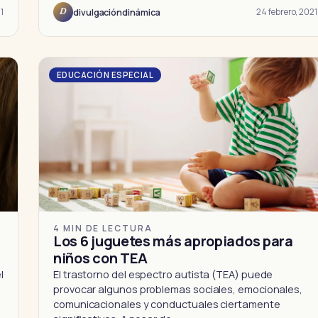
1
24 febrero, 2021
divulgacióndinámica
D
EDUCACIÓN ESPECIAL
4 MIN DE LECTURA
Los 6 juguetes más apropiados para
niños con TEA
l
El trastorno del espectro autista (TEA) puede
provocar algunos problemas sociales, emocionales,
comunicacionales y conductuales ciertamente