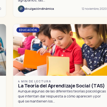
agrupamos, las…
0
12 noviembre, 2020
divulgacióndinámica
D
EDUCACIÓN
4 MIN DE LECTURA
La Teoría del Aprendizaje Social (TAS)
Aunque algunas de las diferentes teorías psicológicas
que intentan dar respuesta a cómo aparecen y por
qué se mantienen los…