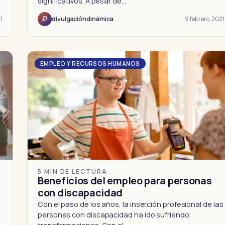
significativos. A pesar de…
1
9 febrero, 2021
divulgacióndinámica
D
EMPLEO Y RECURSOS HUMANOS
5 MIN DE LECTURA
Beneficios del empleo para personas
con discapacidad
Con el paso de los años, la inserción profesional de las
personas con discapacidad ha ido sufriendo