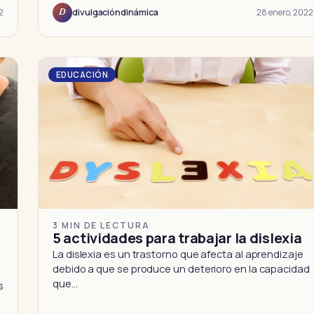
2
28 enero, 2022
divulgacióndinámica
D
EDUCACIÓN
3 MIN DE LECTURA
5 actividades para trabajar la dislexia
La dislexia es un trastorno que afecta al aprendizaje
debido a que se produce un deterioro en la capacidad
que…
s