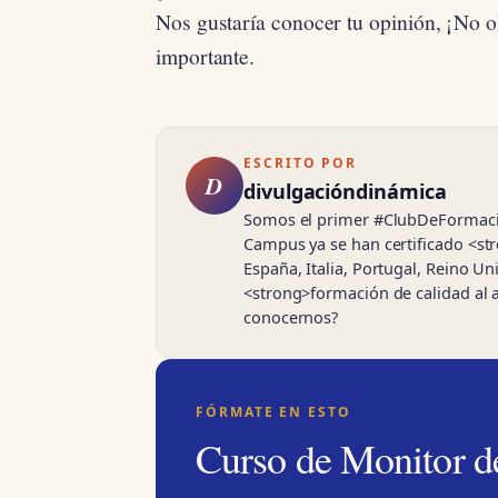
Nos gustaría conocer tu opinión, ¡No 
importante.
ESCRITO POR
D
divulgacióndinámica
Somos el primer #ClubDeFormación
Campus ya se han certificado <s
España, Italia, Portugal, Reino U
<strong>formación de calidad al 
conocernos?
FÓRMATE EN ESTO
Curso de Monitor d