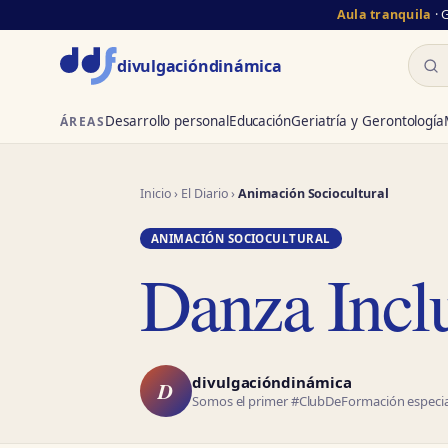
Aula tranquila
· 
Busc
divulgación
dinámica
Desarrollo personal
Educación
Geriatría y Gerontología
ÁREAS
Inicio
›
El Diario
›
Animación Sociocultural
ANIMACIÓN SOCIOCULTURAL
Danza Incl
divulgacióndinámica
D
Somos el primer #ClubDeFormación especial