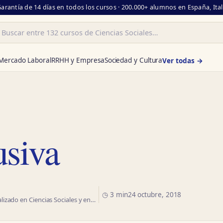
Garantía de 14 días en todos los cursos · 200.000+ alumnos en España, Ita
ar
Mercado Laboral
RRHH y Empresa
Sociedad y Cultura
Ver todas →
usiva
◷ 3 min
24 octubre, 2018
izado en Ciencias Sociales y en…