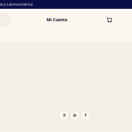
lia y Latinoamérica
Mi Cuenta
X
in
f