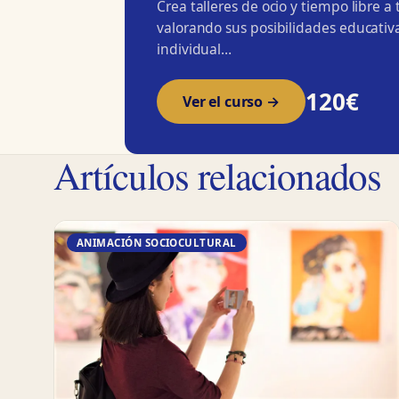
Crea talleres de ocio y tiempo libre a
valorando sus posibilidades educativa
individual…
120€
Ver el curso →
Artículos relacionados
ANIMACIÓN SOCIOCULTURAL