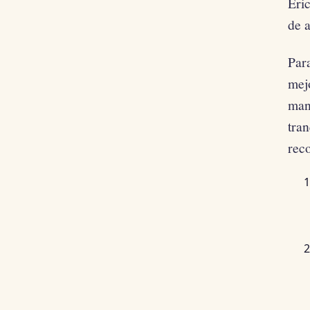
Eric
de a
Par
mejo
man
tran
reco