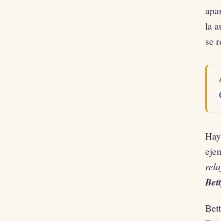
apa
la a
se 
Hay
eje
rel
Bet
Bett