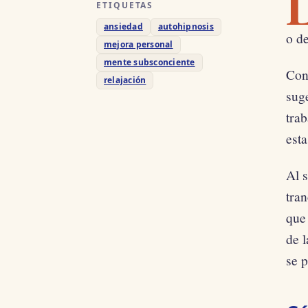
ETIQUETAS
ansiedad
autohipnosis
o de
mejora personal
mente subsconciente
Con
relajación
sug
tra
esta
Al s
tran
que 
de l
se 