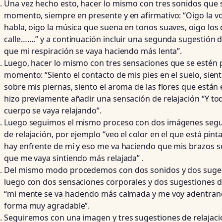
Una vez hecho esto, hacer lo mismo con tres sonidos que 
momento, siempre en presente y en afirmativo: “Oigo la v
habla, oigo la música que suena en tonos suaves, oigo los
calle…….” y a continuación incluir una segunda sugestión de
que mi respiración se vaya haciendo más lenta”.
Luego, hacer lo mismo con tres sensaciones que se estén 
momento: “Siento el contacto de mis pies en el suelo, si
sobre mis piernas, siento el aroma de las flores que están 
hizo previamente añadir una sensación de relajación “Y to
cuerpo se vaya relajando”.
Luego seguimos el mismo proceso con dos imágenes segu
de relajación, por ejemplo “veo el color en el que está pin
hay enfrente de mí y eso me va haciendo que mis brazos 
que me vaya sintiendo más relajada” .
Del mismo modo procedemos con dos sonidos y dos sugest
luego con dos sensaciones corporales y dos sugestiones de
“mi mente se va haciendo más calmada y me voy adentran
forma muy agradable”.
Seguiremos con una imagen y tres sugestiones de relajació