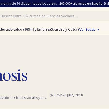
Garantía de 14 días en todos los cursos · 200.000+ alumnos en España, Ita
ar
Mercado Laboral
RRHH y Empresa
Sociedad y Cultura
Ver todas →
nosis
◷ 6 min
26 julio, 2018
izado en Ciencias Sociales y en…