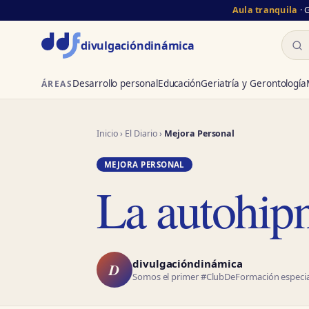
Aula tranquila
· 
Busc
divulgación
dinámica
Desarrollo personal
Educación
Geriatría y Gerontología
ÁREAS
Inicio
›
El Diario
›
Mejora Personal
MEJORA PERSONAL
La autohip
divulgacióndinámica
D
Somos el primer #ClubDeFormación especial