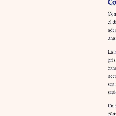
Có
Com
el d
ade
una
La 
pris
cans
nec
sea 
ses
En c
cóm