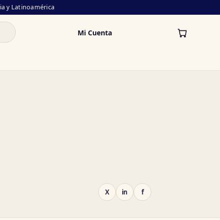
lia y Latinoamérica
Mi Cuenta
X
in
f