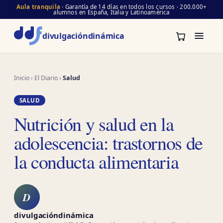
Aula tranquila
· Garantía de 14 días en todos los cursos · 200.000+
alumnos en España, Italia y Latinoamérica
divulgación
dinámica
Inicio
›
El Diario
›
Salud
SALUD
Nutrición y salud en la
adolescencia: trastornos de
la conducta alimentaria
D
divulgacióndinámica