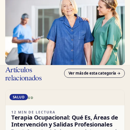
Artículos
Ver más de esta categoría →
relacionados
SALUD
DD · SALUD
12 MIN DE LECTURA
Terapia Ocupacional: Qué Es, Áreas de
Intervención y Salidas Profesionales