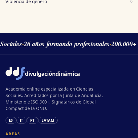
Violencia de género
6
Sociales
·
26 años formando profesionales
·
200.000+ 
divulgación
dinámica
Academia online especializada en Ciencias
Sociales. Acreditados por la Junta de Andalucía,
Ministerio e ISO 9001. Signatarios de Global
Compact de la ONU.
ES
IT
PT
LATAM
ÁREAS