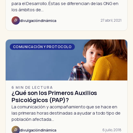
para el Desarrollo. Éstas se diferencian de las ONG en
los ámbitos de…
27 abril, 2021
divulgacióndinámica
D
COMUNICACIÓN Y PROTOCOLO
6 MIN DE LECTURA
¿Qué son los Primeros Auxilios
Psicológicos (PAP)?
La comunicación y acompañamiento que se hace en
las primeras horas destinadas a ayudar a todo tipo de
población afectada…
6 julio, 2018
divulgacióndinámica
D