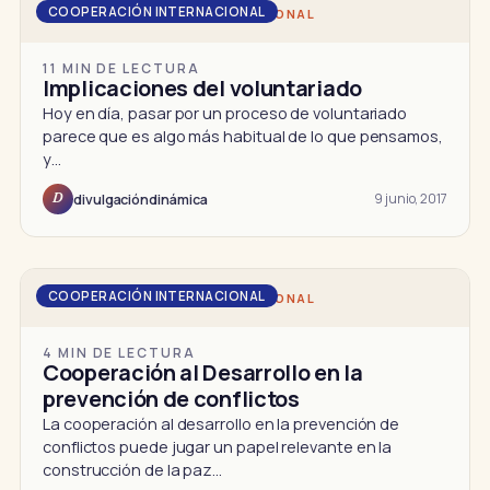
COOPERACIÓN INTERNACIONAL
DD · COOPERACIÓN INTERNACIONAL
11 MIN DE LECTURA
Implicaciones del voluntariado
Hoy en día, pasar por un proceso de voluntariado
parece que es algo más habitual de lo que pensamos,
y…
9 junio, 2017
divulgacióndinámica
D
COOPERACIÓN INTERNACIONAL
DD · COOPERACIÓN INTERNACIONAL
4 MIN DE LECTURA
Cooperación al Desarrollo en la
prevención de conflictos
La cooperación al desarrollo en la prevención de
conflictos puede jugar un papel relevante en la
construcción de la paz…