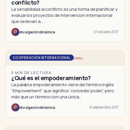
conflicto?
La sensibilidad al conflicto es una forma de planificar y
evaluar los proyectos de intervención internacional
que se llevan a…
27 octubre, 2017
divulgacióndinámica
D
COOPERACIÓN INTERNACIONAL
DD · COOPERACIÓN INTERNACIONAL
5 MIN DE LECTURA
¿Qué es el empoderamiento?
La palabra empoderamiento viene del término inglés
“Empowerment” que significa “conceder poder”, pero
más que un término con una única…
6 septiembre, 2017
divulgacióndinámica
D