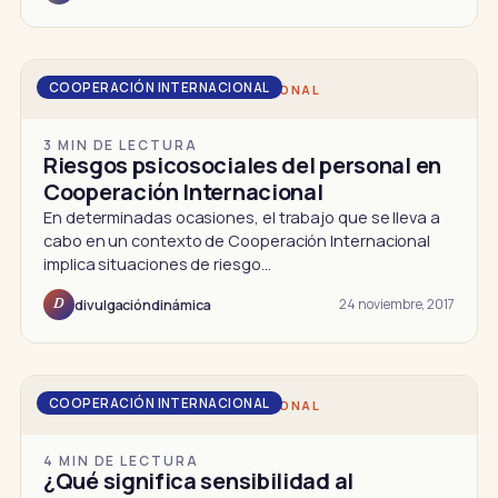
COOPERACIÓN INTERNACIONAL
DD · COOPERACIÓN INTERNACIONAL
3 MIN DE LECTURA
Riesgos psicosociales del personal en
Cooperación Internacional
En determinadas ocasiones, el trabajo que se lleva a
cabo en un contexto de Cooperación Internacional
implica situaciones de riesgo…
24 noviembre, 2017
divulgacióndinámica
D
COOPERACIÓN INTERNACIONAL
DD · COOPERACIÓN INTERNACIONAL
4 MIN DE LECTURA
¿Qué significa sensibilidad al