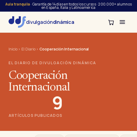
Aula tranquila
· Garantía de 14 días en todos los cursos · 200.000+ alumnos
en España, Italia y Latinoamérica
divulgación
dinámica
Inicio
›
El Diario
›
Cooperación Internacional
EL DIARIO DE DIVULGACIÓN DINÁMICA
Cooperación
Internacional
9
ARTÍCULOS PUBLICADOS