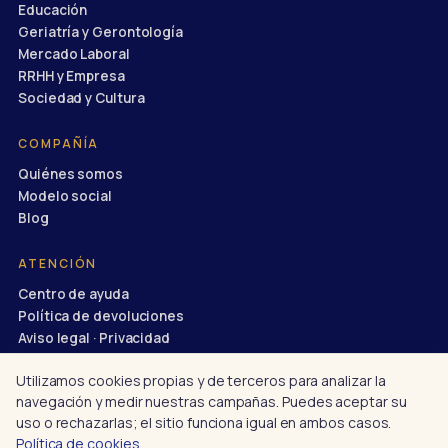
Educación
Geriatría y Gerontología
Mercado Laboral
RRHH y Empresa
Sociedad y Cultura
COMPAÑÍA
Quiénes somos
Modelo social
Blog
ATENCIÓN
Centro de ayuda
Política de devoluciones
Aviso legal · Privacidad
info@divulgaciondinamica.es
Utilizamos cookies propias y de terceros para analizar la
navegación y medir nuestras campañas. Puedes aceptar su
uso o rechazarlas; el sitio funciona igual en ambos casos.
Política de cookies