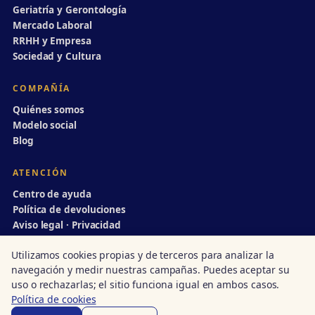
Geriatría y Gerontología
Mercado Laboral
RRHH y Empresa
Sociedad y Cultura
COMPAÑÍA
Quiénes somos
Modelo social
Blog
ATENCIÓN
Centro de ayuda
Política de devoluciones
Aviso legal · Privacidad
info@divulgaciondinamica.es
Utilizamos cookies propias y de terceros para analizar la
navegación y medir nuestras campañas. Puedes aceptar su
uso o rechazarlas; el sitio funciona igual en ambos casos.
Política de cookies
© 1998–2026 Divulgación Dinámica · Centro autorizado nº 14/00231