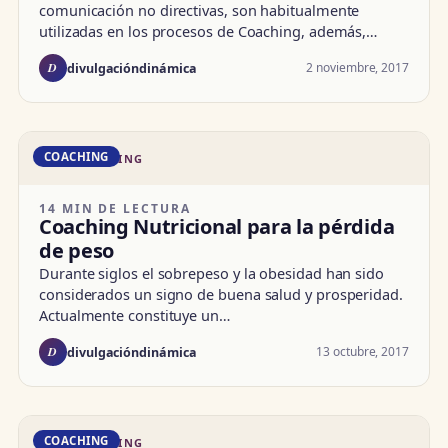
comunicación no directivas, son habitualmente
utilizadas en los procesos de Coaching, además,…
D
2 noviembre, 2017
divulgacióndinámica
COACHING
DD · COACHING
14 MIN DE LECTURA
Coaching Nutricional para la pérdida
de peso
Durante siglos el sobrepeso y la obesidad han sido
considerados un signo de buena salud y prosperidad.
Actualmente constituye un…
D
13 octubre, 2017
divulgacióndinámica
COACHING
DD · COACHING