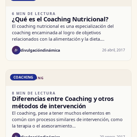
6 MIN DE LECTURA
¿Qué es el Coaching Nutricional?
El coaching nutricional es una especialización del
coaching encaminada al logro de objetivos
relacionados con la alimentación y la dieta.…
D
26 abril, 2017
divulgacióndinámica
COACHING
DD · COACHING
8 MIN DE LECTURA
Diferencias entre Coaching y otros
métodos de intervención
El coaching, pese a tener muchos elementos en
común con procesos similares de intervención, como
la terapia o el asesoramiento…
D
20 enero, 2017