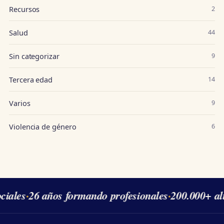
Recursos
2
Salud
44
Sin categorizar
9
Tercera edad
14
Varios
9
Violencia de género
6
les
·
26 años formando profesionales
·
200.000+ alum