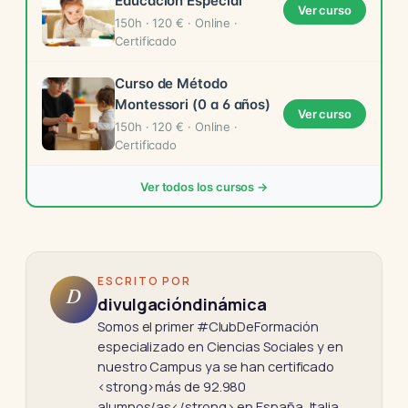
Educación Especial
Ver curso
150h · 120 € · Online ·
Certificado
Curso de Método
Montessori (0 a 6 años)
Ver curso
150h · 120 € · Online ·
Certificado
Ver todos los cursos →
ESCRITO POR
D
divulgacióndinámica
Somos el primer #ClubDeFormación
especializado en Ciencias Sociales y en
nuestro Campus ya se han certificado
<strong>más de 92.980
alumnos/as</strong> en España, Italia,