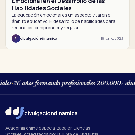
Emocional en el Desarrollo de las
Habilidades Sociales
La educación emocional es un aspecto vital en el
ámbito educativo. El desarrollo de habilidades para
reconocer, comprender y regular…
16 junio, 2023
divulgacióndinámica
D
es
·
26 años formando profesionales
·
200.000+ alumn
divulgación
dinámica
Academia online especializada en Ciencias
Sociales. Acreditados por la Junta de Andalucía,