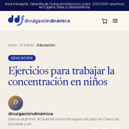
Aula tranquila
· Garantía de 14 días en todos los cursos · 200.000+ alumnos
en España, Italia y Latinoamérica
divulgación
dinámica
Inicio
›
El Diario
›
Educación
EDUCACIÓN
Ejercicios para trabajar la
concentración en niños
D
divulgacióndinámica
Somos el primer #ClubDeFormación especializado en Ciencias
Sociales y en…