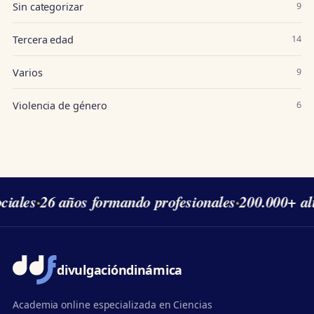
Sin categorizar
9
Tercera edad
14
Varios
9
Violencia de género
6
ales
·
26 años formando profesionales
·
200.000+ alu
divulgación
dinámica
Academia online especializada en Ciencias