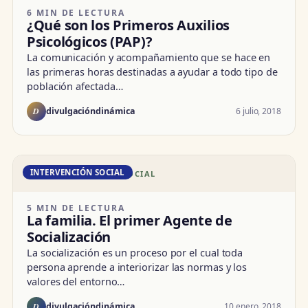
6 MIN DE LECTURA
¿Qué son los Primeros Auxilios
Psicológicos (PAP)?
La comunicación y acompañamiento que se hace en
las primeras horas destinadas a ayudar a todo tipo de
población afectada…
D
6 julio, 2018
divulgacióndinámica
INTERVENCIÓN SOCIAL
DD · INTERVENCIÓN SOCIAL
5 MIN DE LECTURA
La familia. El primer Agente de
Socialización
La socialización es un proceso por el cual toda
persona aprende a interiorizar las normas y los
valores del entorno…
D
10 enero, 2018
divulgacióndinámica