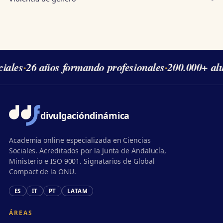
les
·
26 años formando profesionales
·
200.000+ alum
divulgación
dinámica
Academia online especializada en Ciencias
Sociales. Acreditados por la Junta de Andalucía,
Ministerio e ISO 9001. Signatarios de Global
Compact de la ONU.
ES
IT
PT
LATAM
ÁREAS