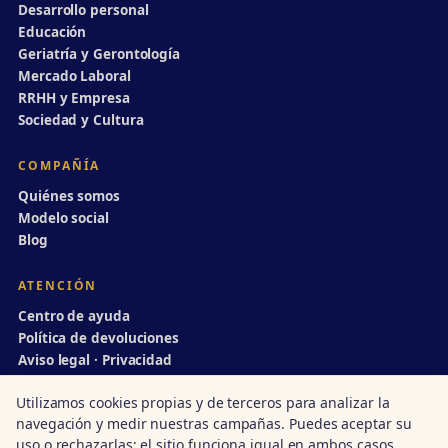
Desarrollo personal
Educación
Geriatría y Gerontología
Mercado Laboral
RRHH y Empresa
Sociedad y Cultura
COMPAÑÍA
Quiénes somos
Modelo social
Blog
ATENCIÓN
Centro de ayuda
Política de devoluciones
Aviso legal · Privacidad
info@divulgaciondinamica.es
Utilizamos cookies propias y de terceros para analizar la
navegación y medir nuestras campañas. Puedes aceptar su
uso o rechazarlas; el sitio funciona igual en ambos casos.