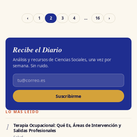
‹
1
2
3
4
…
16
›
Recibe el Diario
Análisis y recursos de Ciencias Sociales, una vez por
semana. Sin ruido.
Suscribirme
LO MÁS LEÍDO
1
Terapia Ocupacional: Qué Es, Áreas de Intervención y
Salidas Profesionales